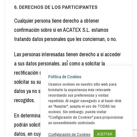
6.
DERECHOS DE LOS PARTICIPANTES
Cualquier persona tiene derecho a obtener
confirmación sobre si en ACATEX S.L. estamos
tratando datos personales que les conciernan, o no.
Las personas interesadas tienen derecho a si acceder
a sus datos personales, así́ como a solicitar la
rectificación de los datos inexactos o, en su caso,
Política de Cookies
solicitar su supresión cuando, entre otros motivos, los
Usamos cookies en nuestro sitio web para
brindarle la experiencia más relevante
datos ya no sean necesarios para los fines que fueron
recordando sus preferencias y visitas
recogidos.
repetidas. Al seguir navegado o al hacer click
en "Aceptar", acepta el uso de TODAS las
cookies. Sin embargo, puede visitar
En determinadas circunstancias, los interesados
"Configuración de Cookies" para proporcionar
un consentimiento controlado.
podrán solicitar la limitación del tratamiento de sus
datos, en cuyo caso únicamente los conservaremos
Configuración de Cookies
ACEPTAR