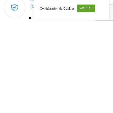
(Origen Animal)
Configuración de Cookies
ACEPTAR
Seda
Lana
FIBRAS ARTIFICIALES
Acetato
Viscosa
FIBRAS MEZCLADAS
Todas las mezclas de fibras.