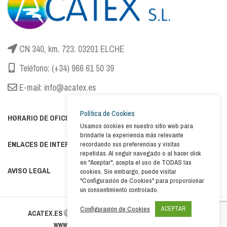
CN 340, km. 723. 03201 ELCHE
Teléfono: (+34) 966 61 50 39
E-mail: info@acatex.es
Política de Cookies
HORARIO DE OFICINA
Usamos cookies en nuestro sitio web para
brindarle la experiencia más relevante
ENLACES DE INTERÉS
recordando sus preferencias y visitas
repetidas. Al seguir navegado o al hacer click
en "Aceptar", acepta el uso de TODAS las
AVISO LEGAL
cookies. Sin embargo, puede visitar
"Configuración de Cookies" para proporcionar
un consentimiento controlado.
Configuración de Cookies
ACEPTAR
ACATEX.ES
2021. All Rights Reserved. Website created by
-Legal Warning
www.computecno.com
.